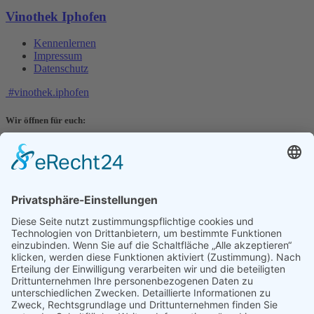
Vinothek Iphofen
Kennenlernen
Impressum
Datenschutz
#vinothek.iphofen
Wir öffnen für euch:
Mittwochs 15.00-20.30 Uhr
Donnerstags 13.00-20.30 Uhr
Freitags 13.00-20.30 Uhr
Samstags 12.30-20.30 Uhr
Sonntags 11.30-19.30 Uhr
2026 ©
Vinothek Iphofen
Impressum
|
Datenschutz